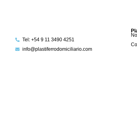
Pl
No
Tel: +54 9 11 3490 4251
Co
info@plastiferrodomiciliario.com