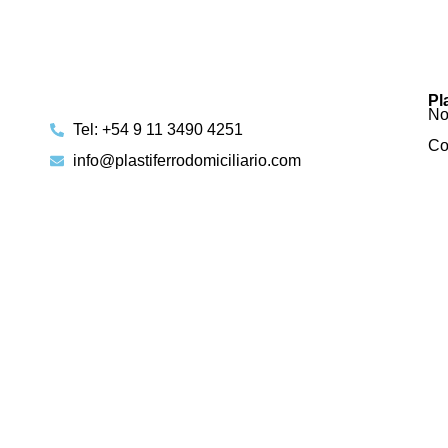
Pl
No
Tel: +54 9 11 3490 4251
Co
info@plastiferrodomiciliario.com