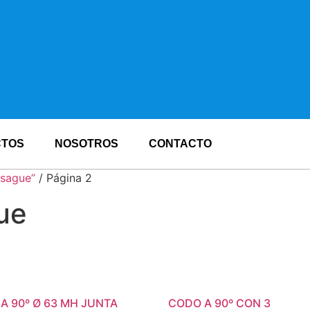
CTOS
NOSOTROS
CONTACTO
esague”
/ Página 2
ue
A 90º Ø 63 MH JUNTA
CODO A 90º CON 3