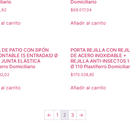
liario
Domiciliario
2,92
$
68.017,04
al carrito
Añadir al carrito
A DE PATIO CON SIFÓN
PORTA REJILLA CON REJI
NTABLE (5 ENTRADAS) Ø
DE ACERO INOXIDABLE +
 JUNTA ELÁSTICA
REJILLA ANTI-INSECTOS 
erro Domiciliario
Ø 110 Plastiferro Domiciliar
82,02
$
170.028,85
al carrito
Añadir al carrito
←
1
2
3
→