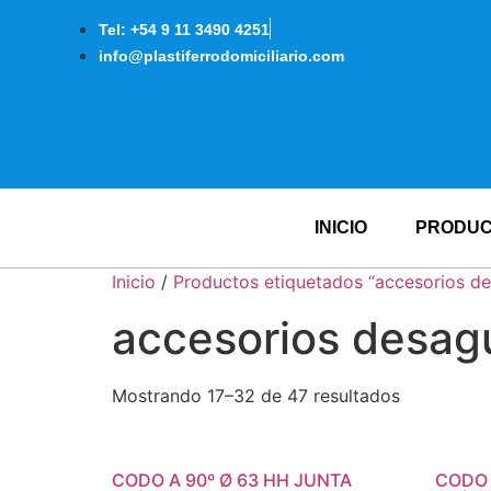
Tel: +54 9 11 3490 4251
info@plastiferrodomiciliario.com
INICIO
PRODU
Inicio
/
Productos etiquetados “accesorios d
accesorios desag
Mostrando 17–32 de 47 resultados
CODO A 90º Ø 63 HH JUNTA
CODO 