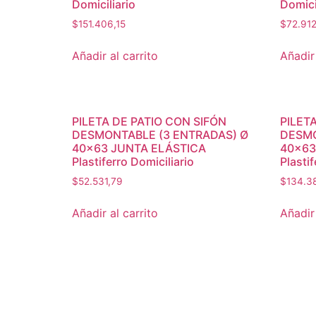
Domiciliario
Domici
$
151.406,15
$
72.91
Añadir al carrito
Añadir 
PILETA DE PATIO CON SIFÓN
PILET
DESMONTABLE (3 ENTRADAS) Ø
DESMO
40×63 JUNTA ELÁSTICA
40×63
Plastiferro Domiciliario
Plastif
$
52.531,79
$
134.3
Añadir al carrito
Añadir 