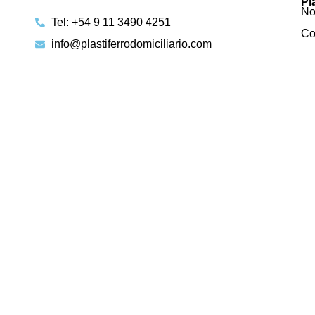
Pl
No
Tel: +54 9 11 3490 4251
Co
info@plastiferrodomiciliario.com