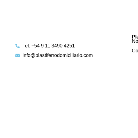
Pl
No
Tel: +54 9 11 3490 4251
Co
info@plastiferrodomiciliario.com