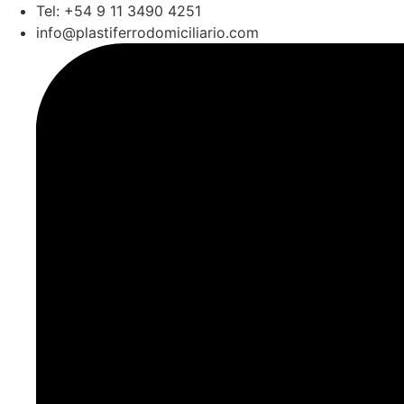
Ir
Tel: +54 9 11 3490 4251
al
info@plastiferrodomiciliario.com
contenido