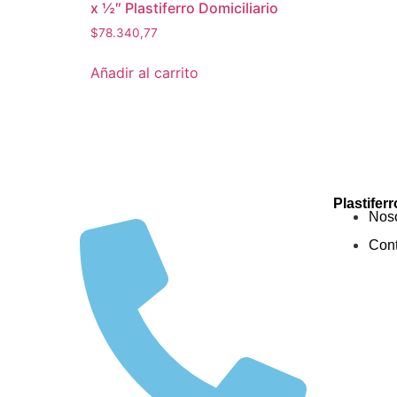
x ½″ Plastiferro Domiciliario
$
78.340,77
Añadir al carrito
Plastiferr
Noso
Cont