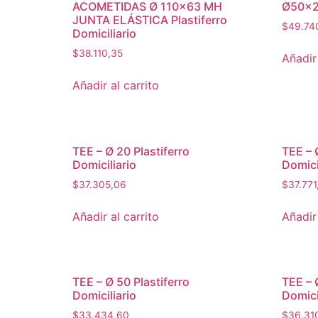
ACOMETIDAS Ø 110×63 MH
Ø50×25
JUNTA ELÁSTICA Plastiferro
$
49.74
Domiciliario
$
38.110,35
Añadir 
Añadir al carrito
TEE – Ø 20 Plastiferro
TEE – 
Domiciliario
Domici
$
37.305,06
$
37.771
Añadir al carrito
Añadir 
TEE – Ø 50 Plastiferro
TEE – 
Domiciliario
Domici
$
33.434,60
$
36.31