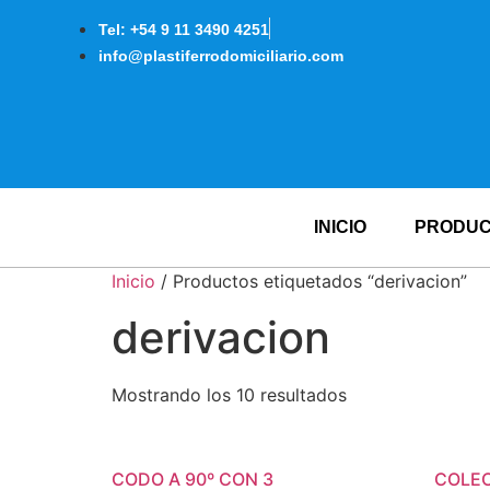
Tel: +54 9 11 3490 4251
info@plastiferrodomiciliario.com
INICIO
PRODU
Inicio
/ Productos etiquetados “derivacion”
derivacion
Mostrando los 10 resultados
CODO A 90º CON 3
COLE