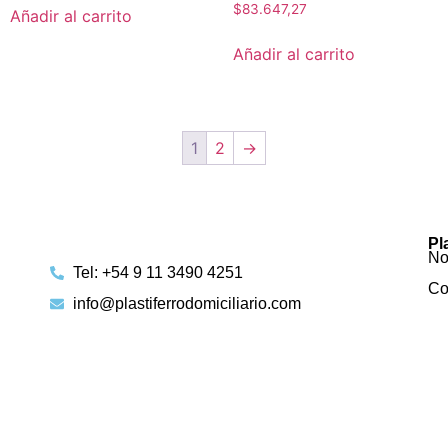
$
83.647,27
Añadir al carrito
Añadir al carrito
1
2
→
Pl
No
Tel: +54 9 11 3490 4251
Co
info@plastiferrodomiciliario.com