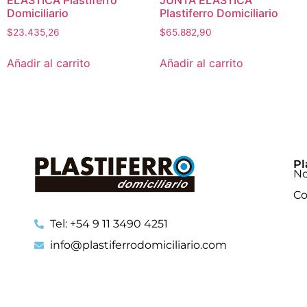
ELÁSTICA Plastiferro
JUNTA ELÁSTICA
Domiciliario
Plastiferro Domiciliario
$
23.435,26
$
65.882,90
Añadir al carrito
Añadir al carrito
Pl
No
Co
Tel: +54 9 11 3490 4251
info@plastiferrodomiciliario.com