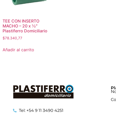
TEE CON INSERTO
MACHO – 20 x ½″
Plastiferro Domiciliario
$
78.340,77
Añadir al carrito
Pl
No
Co
Tel: +54 9 11 3490 4251