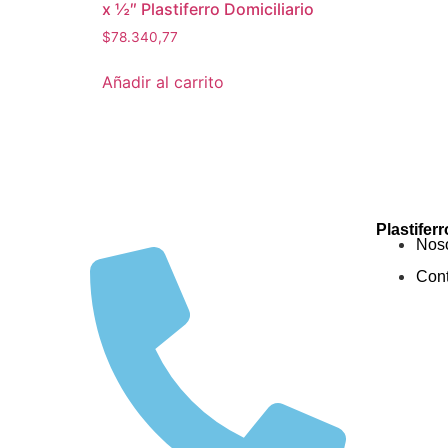
x ½″ Plastiferro Domiciliario
$
78.340,77
Añadir al carrito
Plastiferr
Noso
Cont