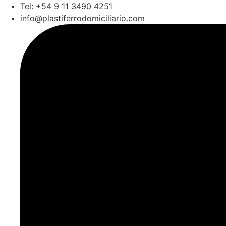
Ir
Tel: +54 9 11 3490 4251
al
info@plastiferrodomiciliario.com
contenido