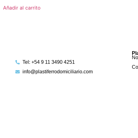
Añadir al carrito
Pl
No
Tel: +54 9 11 3490 4251
Co
info@plastiferrodomiciliario.com