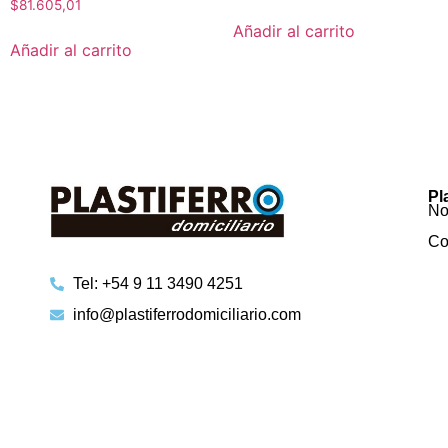
$
81.605,01
Añadir al carrito
Añadir al carrito
Pl
No
Co
Tel: +54 9 11 3490 4251
info@plastiferrodomiciliario.com