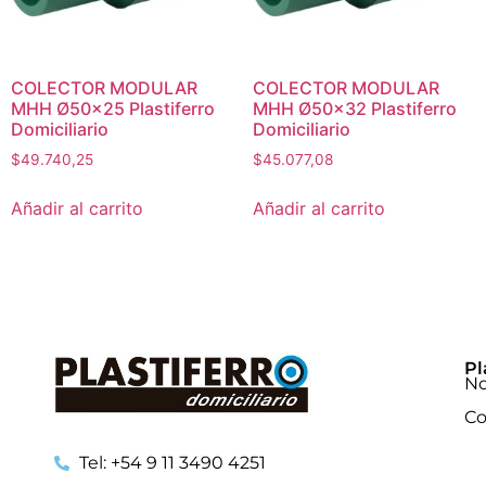
COLECTOR MODULAR
COLECTOR MODULAR
MHH Ø50×25 Plastiferro
MHH Ø50×32 Plastiferro
Domiciliario
Domiciliario
$
49.740,25
$
45.077,08
Añadir al carrito
Añadir al carrito
Pl
No
Co
Tel: +54 9 11 3490 4251