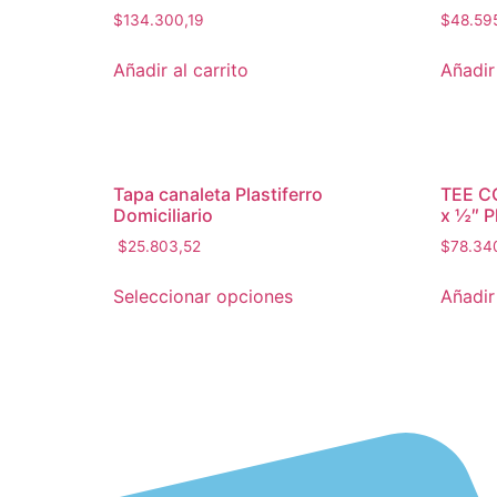
$
134.300,19
$
48.59
Añadir al carrito
Añadir 
Tapa canaleta Plastiferro
TEE C
Domiciliario
x ½″ Pl
$
25.803,52
$
78.34
Seleccionar opciones
Añadir 