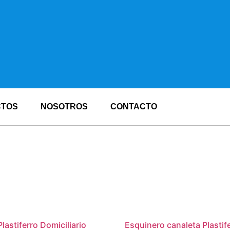
CTOS
NOSOTROS
CONTACTO
lastiferro Domiciliario
Esquinero canaleta Plastif