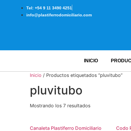
Tel: +54 9 11 3490 4251
info@plastiferrodomiciliario.com
INICIO
PRODU
Inicio
/ Productos etiquetados “pluvitubo”
pluvitubo
Mostrando los 7 resultados
Canaleta Plastiferro Domiciliario
Codo P