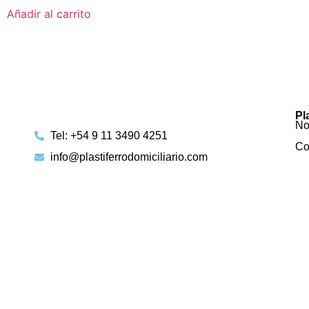
Añadir al carrito
Pl
No
Tel: +54 9 11 3490 4251
Co
info@plastiferrodomiciliario.com