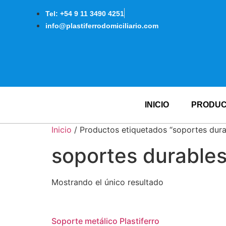
Tel: +54 9 11 3490 4251
info@plastiferrodomiciliario.com
INICIO
PRODU
Inicio
/ Productos etiquetados “soportes dura
soportes durable
Mostrando el único resultado
Soporte metálico Plastiferro