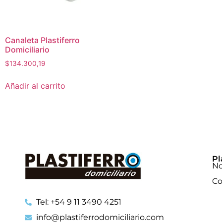
Canaleta Plastiferro
Domiciliario
$
134.300,19
Añadir al carrito
Pl
No
Co
Tel: +54 9 11 3490 4251
info@plastiferrodomiciliario.com