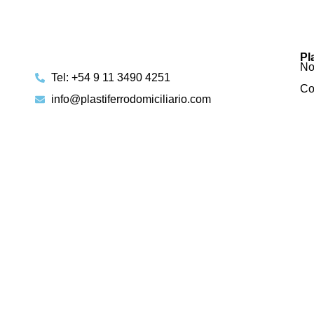
Pl
No
Tel: +54 9 11 3490 4251
Co
info@plastiferrodomiciliario.com