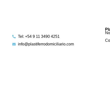
Pl
No
Tel: +54 9 11 3490 4251
Co
info@plastiferrodomiciliario.com