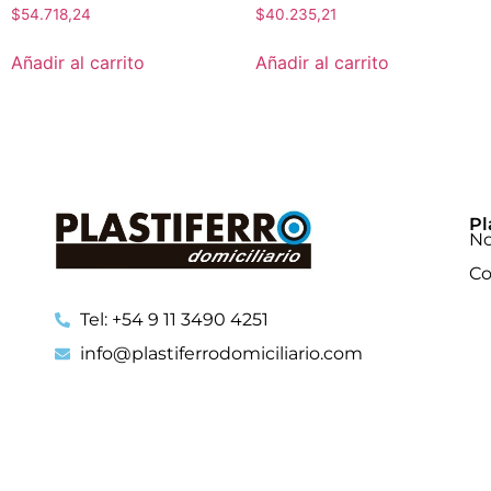
$
54.718,24
$
40.235,21
Añadir al carrito
Añadir al carrito
Pl
No
Co
Tel: +54 9 11 3490 4251
info@plastiferrodomiciliario.com