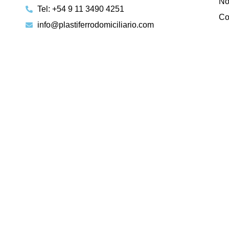
No
Tel: +54 9 11 3490 4251
Co
info@plastiferrodomiciliario.com