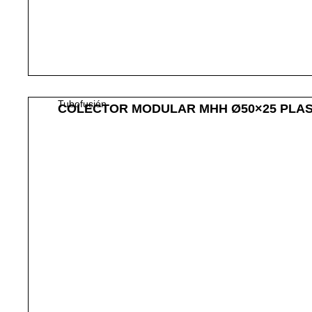
Tubofusión
COLECTOR MODULAR MHH Ø50×25 PLAS