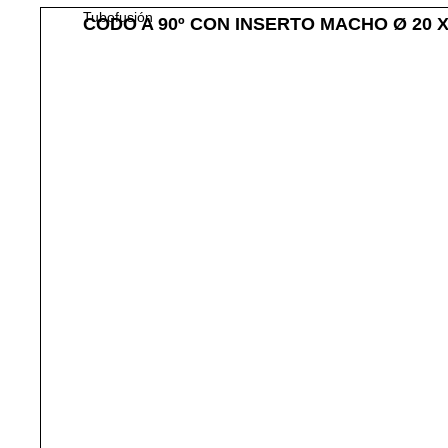
Tubofusión
CODO A 90º CON INSERTO MACHO Ø 20 