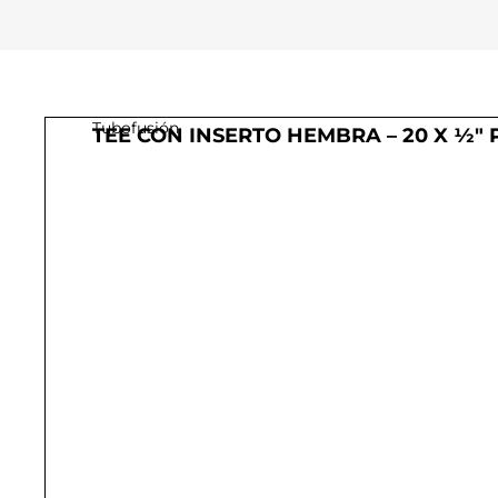
Tubofusión
TEE CON INSERTO HEMBRA – 20 X ½″ 