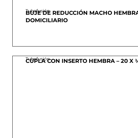
Tubofusión
BUJE DE REDUCCIÓN MACHO HEMBRA 
DOMICILIARIO
Tubofusión
CUPLA CON INSERTO HEMBRA – 20 X 