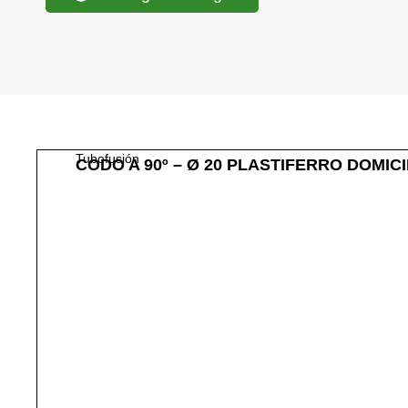
Tubofusión
CODO A 90º – Ø 20 PLASTIFERRO DOMICI