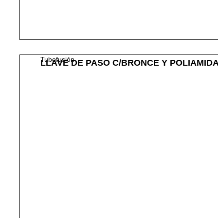
Tubofusión
LLAVE DE PASO C/BRONCE Y POLIAMIDA