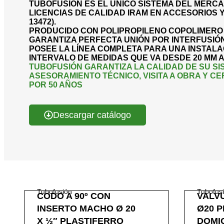
TUBOFUSIÓN ES EL ÚNICO SISTEMA DEL MERC
LICENCIAS DE CALIDAD IRAM EN ACCESORIOS Y 
13472).
PRODUCIDO CON POLIPROPILENO COPOLIMERO 
GARANTIZA PERFECTA UNIÓN POR INTERFUSIÓN
POSEE LA LÍNEA COMPLETA PARA UNA INSTALA
INTERVALO DE MEDIDAS QUE VA DESDE 20 MM A 
TUBOFUSIÓN GARANTIZA LA CALIDAD DE SU S
ASESORAMIENTO TÉCNICO, VISITA A OBRA Y CE
POR 50 AÑOS
Descargar catálogo
Tubofusión
Tubofus
CODO A 90º CON
VALV
INSERTO MACHO Ø 20
Ø20 
X ½″ PLASTIFERRO
DOMIC