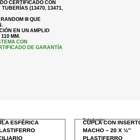
ADO CERTIFICADO CON
TUBERÍAS (13470, 13471,
RANDOM III QUE
.
CIÓN EN UN AMPLIO
110 MM.
ISTEMA CON
RTIFICADO DE GARANTÍA
ión
Tubofusión
ULA ESFÉRICA
CUPLA CON INSERT
PLASTIFERRO
MACHO – 20 X ½″
ILIARIO
PLASTIFERRO