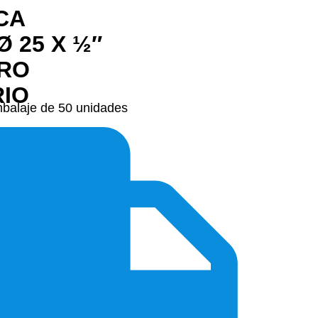
CA
Ø 25 X ½″
RRO
RIO
mbalaje de 50 unidades