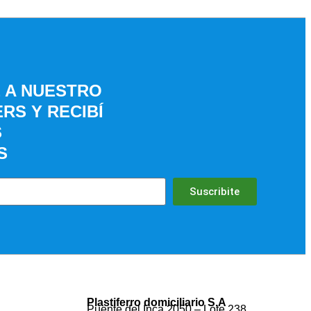
E A NUESTRO
RS Y RECIBÍ
S
S
Suscribite
Plastiferro domiciliario S.A
Puente del Inca 2050 – Lote 238