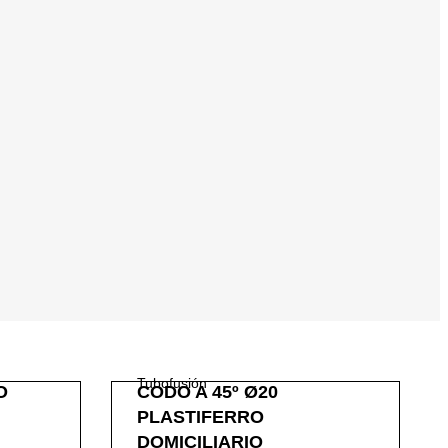
Tubofusión
O
CODO A 45º Ø20
PLASTIFERRO
DOMICILIARIO