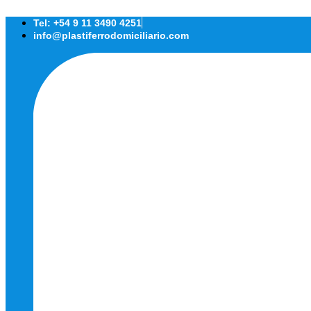
Ir
al
Tel: +54 9 11 3490 4251
contenido
info@plastiferrodomiciliario.com