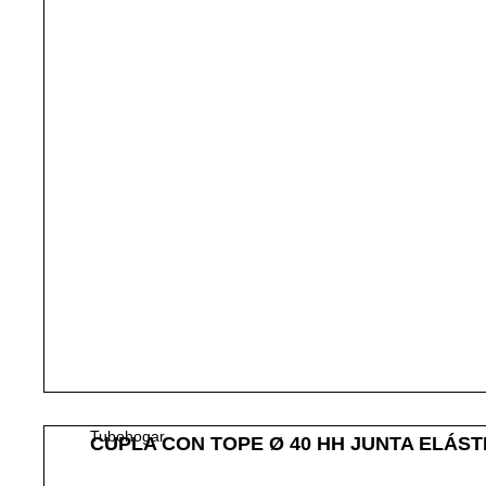
Tubohogar
CUPLA CON TOPE Ø 40 HH JUNTA ELÁST