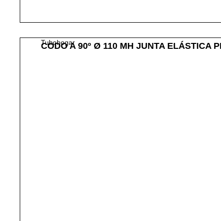
Tubohogar
CODO A 90º Ø 110 MH JUNTA ELÁSTICA 