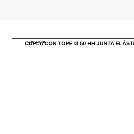
Tubohogar
CUPLA CON TOPE Ø 50 HH JUNTA ELÁST