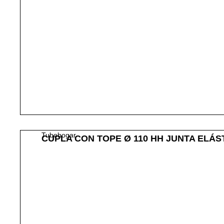
Tubohogar
CUPLA CON TOPE Ø 110 HH JUNTA ELÁS