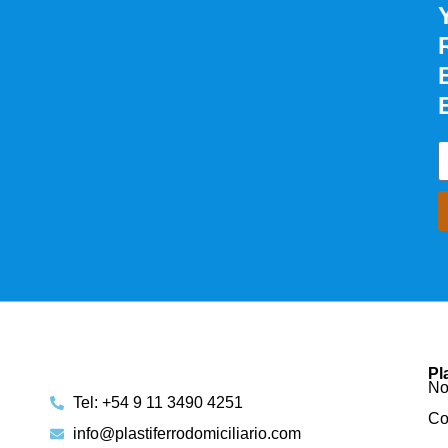
Pl
No
Tel: +54 9 11 3490 4251
Co
info@plastiferrodomiciliario.com