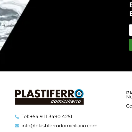
Pl
No
Co
Tel: +54 9 11 3490 4251
info@plastiferrodomiciliario.com