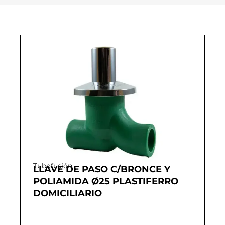
Tubofusión
LLAVE DE PASO C/BRONCE Y
POLIAMIDA Ø25 PLASTIFERRO
DOMICILIARIO