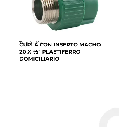
Tubofusión
CUPLA CON INSERTO MACHO –
20 X ½″ PLASTIFERRO
DOMICILIARIO