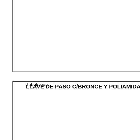
Tubofusión
LLAVE DE PASO C/BRONCE Y POLIAMIDA