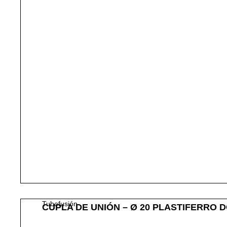
Tubofusión
CUPLA DE UNIÓN – Ø 20 PLASTIFERRO D