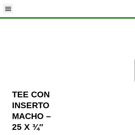
TEE CON
INSERTO
MACHO –
25 X ¾″