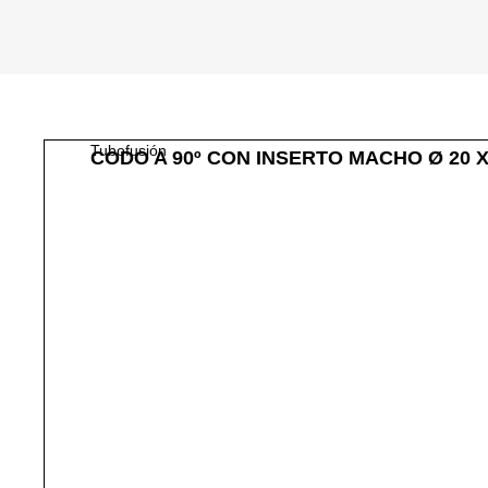
Tubofusión
CODO A 90º CON INSERTO MACHO Ø 20 