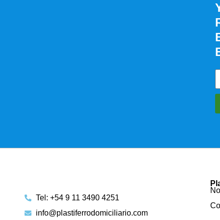
Pl
No
Tel: +54 9 11 3490 4251
Co
info@plastiferrodomiciliario.com