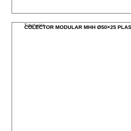
Tubofusión
COLECTOR MODULAR MHH Ø50×25 PLAS