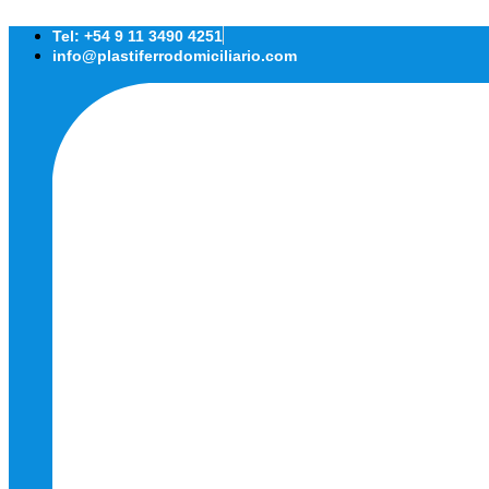
Ir
al
Tel: +54 9 11 3490 4251
contenido
info@plastiferrodomiciliario.com