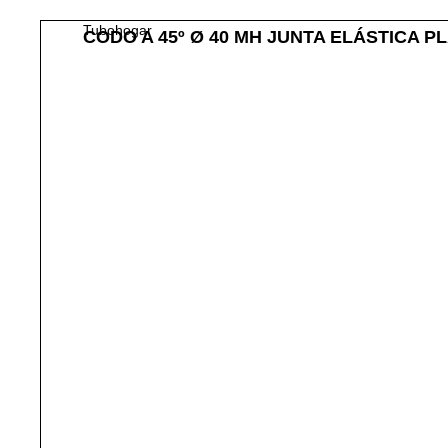
Tubohogar
CODO A 45º Ø 40 MH JUNTA ELÁSTICA P