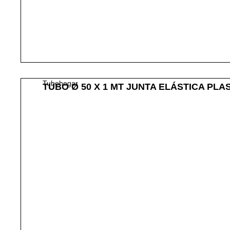
Tubohogar
TUBO Ø 50 X 1 MT JUNTA ELÁSTICA PLA