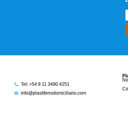
Pl
No
Tel: +54 9 11 3490 4251
Co
info@plastiferrodomiciliario.com