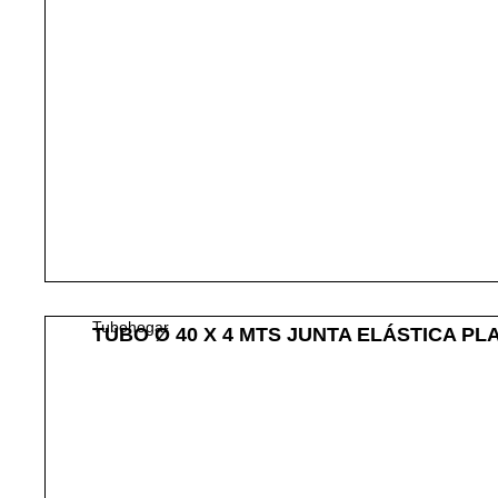
Tubohogar
TUBO Ø 40 X 4 MTS JUNTA ELÁSTICA PL