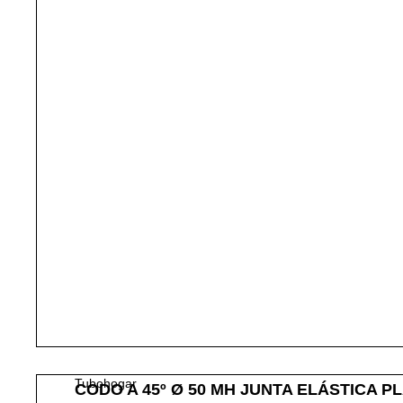
Tubohogar
CODO A 45º Ø 50 MH JUNTA ELÁSTICA P