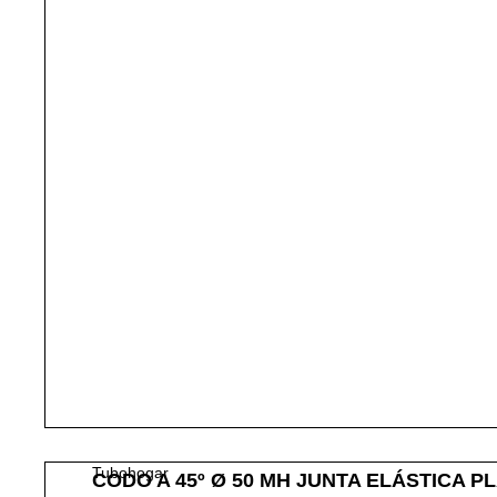
Tubohogar
CODO A 45º Ø 50 MH JUNTA ELÁSTICA P