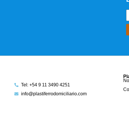
Pl
No
Tel: +54 9 11 3490 4251
Co
info@plastiferrodomiciliario.com