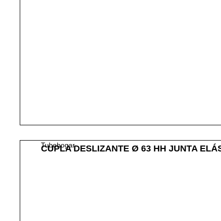
Tubohogar
CUPLA DESLIZANTE Ø 63 HH JUNTA ELÁ