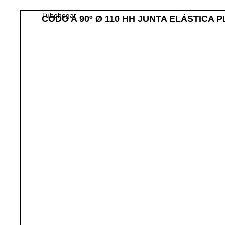
Tubohogar
CODO A 90º Ø 110 HH JUNTA ELÁSTICA 