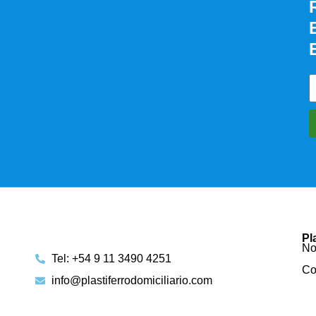
Pl
No
Tel: +54 9 11 3490 4251
Co
info@plastiferrodomiciliario.com