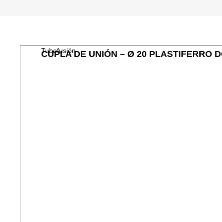
Tubofusión
CUPLA DE UNIÓN – Ø 20 PLASTIFERRO D