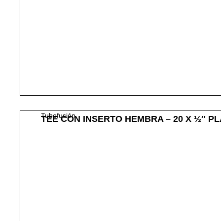
Tubofusión
TEE CON INSERTO HEMBRA – 20 X ½″ P