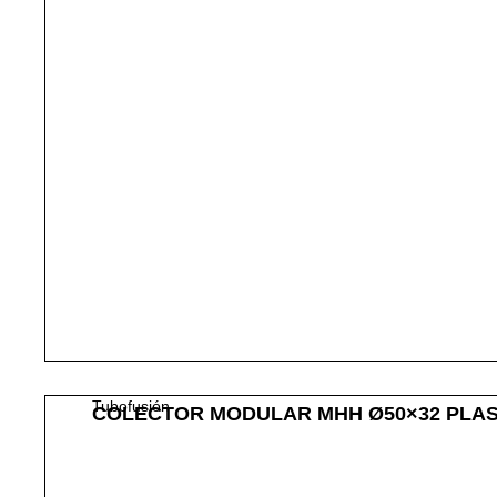
Tubofusión
COLECTOR MODULAR MHH Ø50×32 PLAS