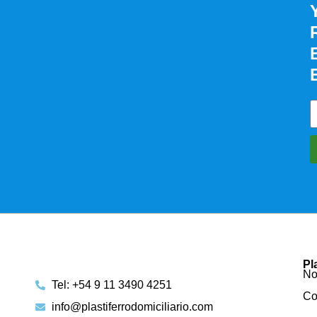
Pl
No
Tel: +54 9 11 3490 4251
Co
info@plastiferrodomiciliario.com