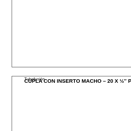
Tubofusión
CUPLA CON INSERTO MACHO – 20 X ½″ 