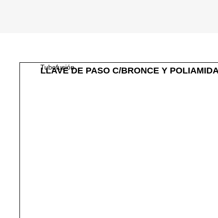
Tubofusión
LLAVE DE PASO C/BRONCE Y POLIAMIDA