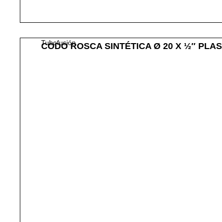
Tubofusión
CODO ROSCA SINTÉTICA Ø 20 X ½″ PLA