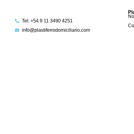
Pl
No
Tel: +54 9 11 3490 4251
Co
info@plastiferrodomiciliario.com