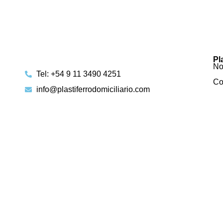
Pl
No
Tel: +54 9 11 3490 4251
Co
info@plastiferrodomiciliario.com