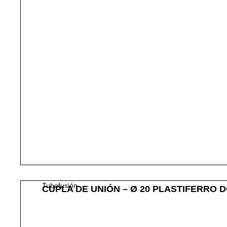
Tubofusión
CUPLA DE UNIÓN – Ø 20 PLASTIFERRO D