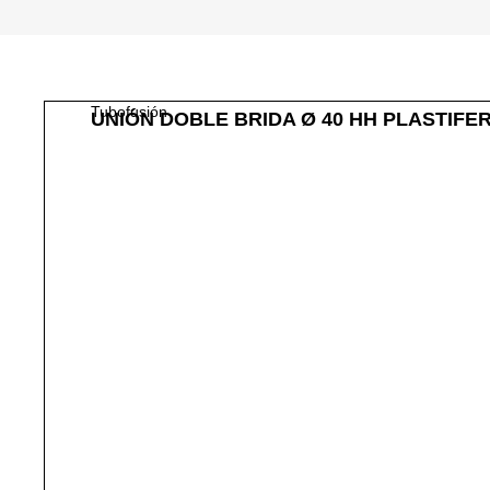
Tubofusión
UNIÓN DOBLE BRIDA Ø 40 HH PLASTIFE