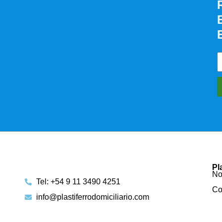
Pl
No
Tel: +54 9 11 3490 4251
Co
info@plastiferrodomiciliario.com