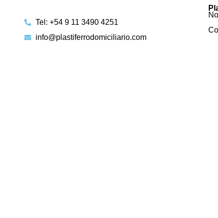
Pl
No
Tel: +54 9 11 3490 4251
Co
info@plastiferrodomiciliario.com