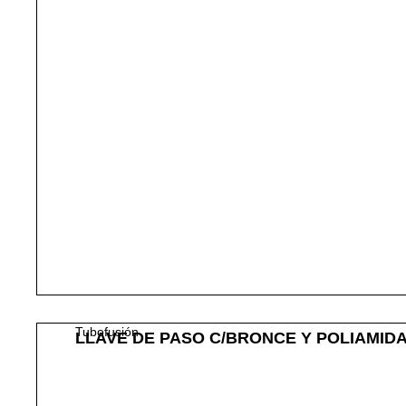
Tubofusión
LLAVE DE PASO C/BRONCE Y POLIAMIDA