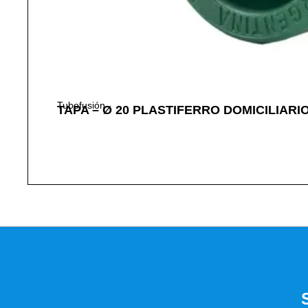
Tubofusión
TAPA – Ø 20 PLASTIFERRO DOMICILIARI