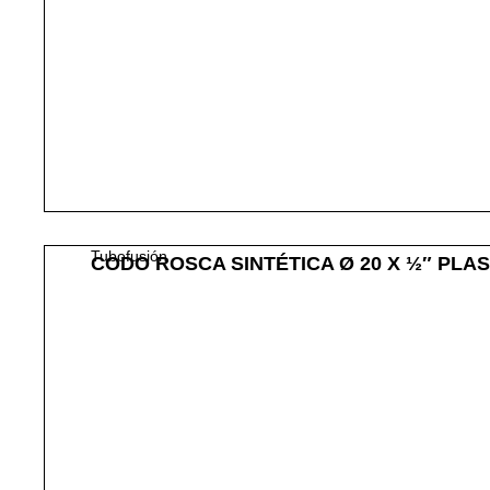
Tubofusión
CODO ROSCA SINTÉTICA Ø 20 X ½″ PLA