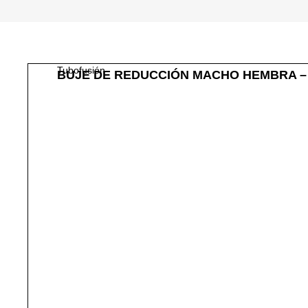
Tubofusión
BUJE DE REDUCCIÓN MACHO HEMBRA – 