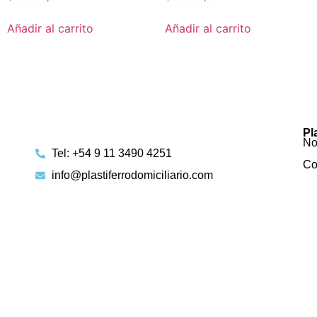
Añadir al carrito
Añadir al carrito
Pl
No
Tel: +54 9 11 3490 4251
Co
info@plastiferrodomiciliario.com