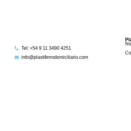
Pl
No
Tel: +54 9 11 3490 4251
Co
info@plastiferrodomiciliario.com